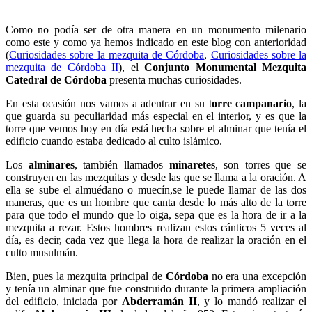
Como no podía ser de otra manera en un monumento milenario
como este y como ya hemos indicado en este blog con anterioridad
(
Curiosidades sobre la mezquita de Córdoba
,
Curiosidades sobre la
mezquita de Córdoba II
), el
Conjunto Monumental Mezquita
Catedral de Córdoba
presenta muchas curiosidades.
En esta ocasión nos vamos a adentrar en su t
orre campanario
, la
que guarda su peculiaridad más especial en el interior, y es que la
torre que vemos hoy en día está hecha sobre el alminar que tenía el
edificio cuando estaba dedicado al culto islámico.
Los
alminares
, también llamados
minaretes
, son torres que se
construyen en las mezquitas y desde las que se llama a la oración. A
ella se sube el almuédano o muecín,se le puede llamar de las dos
maneras, que es un hombre que canta desde lo más alto de la torre
para que todo el mundo que lo oiga, sepa que es la hora de ir a la
mezquita a rezar. Estos hombres realizan estos cánticos 5 veces al
día, es decir, cada vez que llega la hora de realizar la oración en el
culto musulmán.
Bien, pues la mezquita principal de
Córdoba
no era una excepción
y tenía un alminar que fue construido durante la primera ampliación
del edificio, iniciada por
Abderramán II
, y lo mandó realizar el