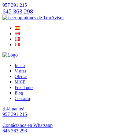
957 391 215
645 363 298
Inicio
Visitas
Ofertas
MICE
Free Tours
Blog
Contacto
¡Llámanos!
957 391 215
Contáctanos en Whatsapp
645 363 298