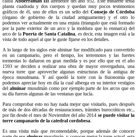
califa
Abderramán III
alrededor del año 952. Este minarete tenía
planta cuadrada y dos cuerpos y quedan muy pocos testimonios
gráficos de él, uno de ellos es un sello del
Consejo de Córdoba
(órgano de gobierno de la ciudad antiguamente) y el otro lo
podemos ver actualmente en una enjuta (triangulo que está formado
por la parte exterior de un arco y la moldura que lo enmarca) del
arco de la
Puerta de Santa Catalina
, es decir, esta imagen está a la
vista de todo aquel al que le guste fijarse en los detalles.
A lo largo de los siglos este alminar fue modificado para convertirlo
en un campanario, pero el tiempo, los terremotos y las fuertes
tormentas lo dañaron en gran medida y es por ello que en el año
1593 se deciden a realizar una obra de mayor envergadura, una
nueva torre que aproveche algunas estructuras de la antigua de
época musulmana. Y así quedó la torre con la fisionomía que
podemos apreciar hoy en día la cual alberga en su interior vestigios
del
alminar
musulmán como por ejemplo parte de los arcos que en
su día fueron algunas de las ventanas que lucía.
Para comprobar esto no hay nada mejor que visitarlo, pues después
de más de dos décadas de restauraciones, trámites burocráticos etc.,
por fin desde el mes de Noviembre del año 2014
se puede visitar la
torre campanario de la catedral cordobesa
.
Es una visita más que recomendable, porque además de conocer
parte de ese
alminar
musulmán, y conocer mejor la torre actual, esta