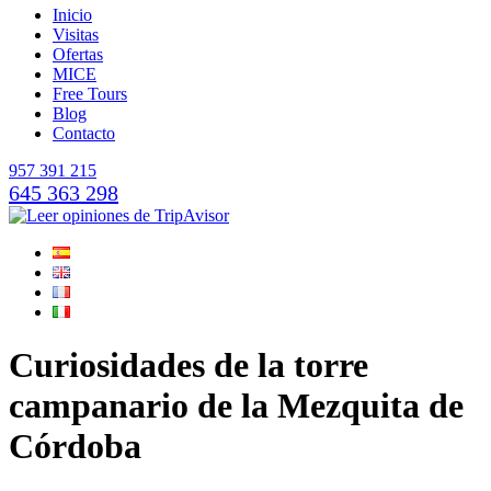
Inicio
Visitas
Ofertas
MICE
Free Tours
Blog
Contacto
957 391 215
645 363 298
Curiosidades de la torre
campanario de la Mezquita de
Córdoba