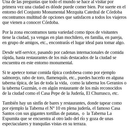
Una de las preguntas que todo el mundo se hace al visitar por
primera vez una ciudad es dónde puede comer bien. Por suerte en el
entorno del Conjunto Monumental Mezquita Catedral de Córdoba
encontramos multitud de opciones que satisfacen a todos los viajeros
que vienen a conocer Córdoba.
Por la zona encontramos tanta variedad como tipos de visitantes
tiene la ciudad, ya vengas en plan mochilero, en familia, en pareja,
en grupo de amigos, etc., encontrarás el lugar ideal para tomar algo.
Desde self-service, pasando por cadenas internacionales de comida
rápida, hasta restaurantes de los más destacados de la ciudad se
encuentra en este entorno monumental.
Si te apetece tomar comida típica cordobesa como por ejemplo
salmorejo, rabo de toro, flamenquín, etc., puedes hacerlo en alguna
taberna típica, de las de toda la vida, como la taberna los Geranios o
la taberna Guzmán, o en algún restaurante de los más reconocidos
de la ciudad como el Casa Pepe de la Judería, El Churrasco, etc.
También hay un sinfín de bares y restaurantes, donde tapear como
por ejemplo la Taberna el Nº 10 en plena judería, el famoso Casa
Santos con sus gigantes tortillas de patatas, o la Taberna La
Espumita que se encuentra al otro lado del río y goza de unas
espectaculares y tranquilas vistas en su terraza.