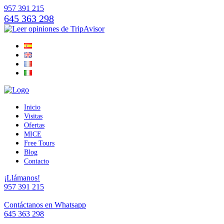
957 391 215
645 363 298
Inicio
Visitas
Ofertas
MICE
Free Tours
Blog
Contacto
¡Llámanos!
957 391 215
Contáctanos en Whatsapp
645 363 298