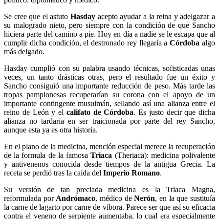
Se cree que el astuto
Hasday
acepto ayudar a la reina y adelgazar a
su malogrado nieto, pero siempre con la condición de que Sancho
hiciera parte del camino a pie. Hoy en día a nadie se le escapa que al
cumplir dicha condición, el destronado rey llegaría a
Córdoba
algo
más delgado.
Hasday cumplió con su palabra usando técnicas, sofisticadas unas
veces, un tanto drásticas otras, pero el resultado fue un éxito y
Sancho consiguió una importante reducción de peso. Más tarde las
tropas pamplonesas recuperarían su corona con el apoyo de un
importante contingente musulmán, sellando así una alianza entre el
reino de León y el
califato de Córdoba
. Es justo decir que dicha
alianza no tardaría en ser traicionada por parte del rey Sancho,
aunque esta ya es otra historia.
En el plano de la medicina, mención especial merece la recuperación
de la formula de la famosa
Triaca
(Theriaca): medicina polivalente
y antivenenos conocida desde tiempos de la antigua Grecia. La
receta se perdió tras la caída del
Imperio Romano
.
Su versión de tan preciada medicina es la Triaca Magna,
reformulada por
Andrómaco
, médico de
Nerón
, en la que sustituía
la carne de lagarto por carne de víbora. Parece ser que así su eficacia
contra el veneno de serpiente aumentaba, lo cual era especialmente