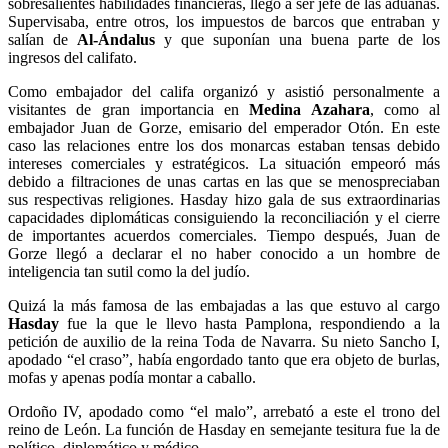
sobresalientes habilidades financieras, llegó a ser jefe de las aduanas.
Supervisaba, entre otros, los impuestos de barcos que entraban y
salían de
Al-Ándalus
y que suponían una buena parte de los
ingresos del califato.
Como embajador del califa organizó y asistió personalmente a
visitantes de gran importancia en
Medina Azahara
, como al
embajador Juan de Gorze, emisario del emperador Otón. En este
caso las relaciones entre los dos monarcas estaban tensas debido
intereses comerciales y estratégicos. La situación empeoró más
debido a filtraciones de unas cartas en las que se menospreciaban
sus respectivas religiones. Hasday hizo gala de sus extraordinarias
capacidades diplomáticas consiguiendo la reconciliación y el cierre
de importantes acuerdos comerciales. Tiempo después, Juan de
Gorze llegó a declarar el no haber conocido a un hombre de
inteligencia tan sutil como la del judío.
Quizá la más famosa de las embajadas a las que estuvo al cargo
Hasday
fue la que le llevo hasta Pamplona, respondiendo a la
petición de auxilio de la reina Toda de Navarra. Su nieto Sancho I,
apodado “el craso”, había engordado tanto que era objeto de burlas,
mofas y apenas podía montar a caballo.
Ordoño IV, apodado como “el malo”, arrebató a este el trono del
reino de León. La función de Hasday en semejante tesitura fue la de
político, diplomático y médico.