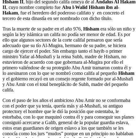
Hisham II
, hijo del segundo califa omeya de al
Andalus Al Hakam
II
, cuyo nombre completo fue
Abu l-Walid Hisham ibn al-
Hakam
, fue el heredero del poderoso califato y en concreto el
tercero de esta dinastía en ser nombrado con dicho título.
Tras la muerte de su padre en el año 976,
Hisham
era sólo un niño y
según la ley islámica un califa no podía ser menor de edad. Es por
ello que algunos sectores de la corte califal pensaron que sería
adecuado que su tío Al-Mugira, hermano de su padre, se hiciera
cargo de ejercer el poder. Sin embargo tanto el hayib o primer
ministro Yafar al-Mushafi y la reina Subh, madre de Hisham, no
estuvieron de acuerdo con que gobernara al-Mugira por ello el
primero valiéndose de su protegido Abu Amir tramaron contra él y
lo asesinaron con lo que se nombró como califa al pequeño
Hisham
y el gobierno recayó en un consejo regente formado por al-Mushafi
y Abu Amir con el total beneplácito de Subh, madre del pequeño
califa.
Con el paso de los años el ambicioso Abu Amir no se conformaba
con el poder que ya tenía, quería más y al-Mushafi, su antiguo
protectory el hombre que le dió la posición que ostentaba, le
estorbaba, con lo que maquinó contra él y para conseguir sus planes
consiguió acercarse a Galib, general de la popular guardia eslava,
estos eran guardianes de origen eslavo a los que también se les
conocía como los jurs “mudos” porque en un principio no hablaban