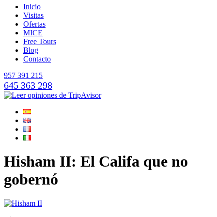
Inicio
Visitas
Ofertas
MICE
Free Tours
Blog
Contacto
957 391 215
645 363 298
Hisham II: El Califa que no
gobernó