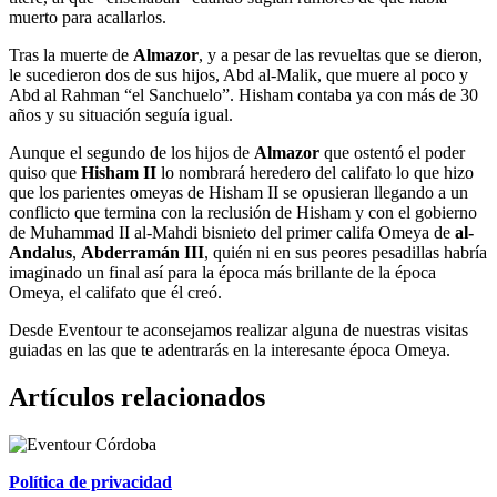
muerto para acallarlos.
Tras la muerte de
Almazor
, y a pesar de las revueltas que se dieron,
le sucedieron dos de sus hijos, Abd al-Malik, que muere al poco y
Abd al Rahman “el Sanchuelo”. Hisham contaba ya con más de 30
años y su situación seguía igual.
Aunque el segundo de los hijos de
Almazor
que ostentó el poder
quiso que
Hisham II
lo nombrará heredero del califato lo que hizo
que los parientes omeyas de Hisham II se opusieran llegando a un
conflicto que termina con la reclusión de Hisham y con el gobierno
de Muhammad II al-Mahdi bisnieto del primer califa Omeya de
al-
Andalus
,
Abderramán III
, quién ni en sus peores pesadillas habría
imaginado un final así para la época más brillante de la época
Omeya, el califato que él creó.
Desde Eventour te aconsejamos realizar alguna de nuestras visitas
guiadas en las que te adentrarás en la interesante época Omeya.
Artículos relacionados
Política de privacidad