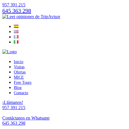
957 391 215
645 363 298
Inicio
Visitas
Ofertas
MICE
Free Tours
Blog
Contacto
¡Llámanos!
957 391 215
Contáctanos en Whatsapp
645 363 298