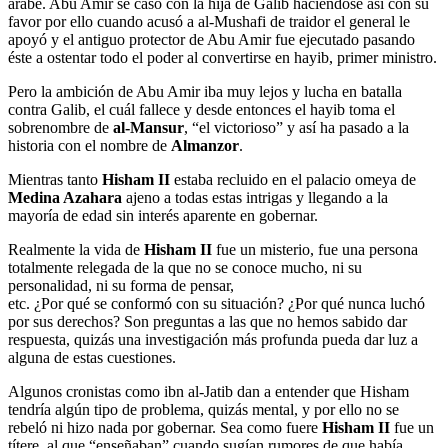
árabe. Abu Amir se casó con la hija de Galib haciéndose así con su
favor por ello cuando acusó a al-Mushafi de traidor el general le
apoyó y el antiguo protector de Abu Amir fue ejecutado pasando
éste a ostentar todo el poder al convertirse en hayib, primer ministro.
Pero la ambición de Abu Amir iba muy lejos y lucha en batalla
contra Galib, el cuál fallece y desde entonces el hayib toma el
sobrenombre de
al-Mansur
, “el victorioso” y así ha pasado a la
historia con el nombre de
Almanzor
.
Mientras tanto
Hisham II
estaba recluido en el palacio omeya de
Medina Azahara
ajeno a todas estas intrigas y llegando a la
mayoría de edad sin interés aparente en gobernar.
Realmente la vida de
Hisham II
fue un misterio, fue una persona
totalmente relegada de la que no se conoce mucho, ni su
personalidad, ni su forma de pensar,
etc. ¿Por qué se conformó con su situación? ¿Por qué nunca luchó
por sus derechos? Son preguntas a las que no hemos sabido dar
respuesta, quizás una investigación más profunda pueda dar luz a
alguna de estas cuestiones.
Algunos cronistas como ibn al-Jatib dan a entender que Hisham
tendría algún tipo de problema, quizás mental, y por ello no se
rebeló ni hizo nada por gobernar. Sea como fuere
Hisham II
fue un
títere, al que “enseñaban” cuando sugían rumores de que había