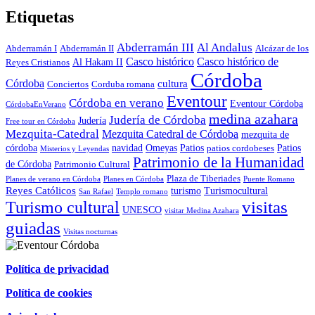
Etiquetas
Abderramán III
Al Andalus
Abderramán I
Abderramán II
Alcázar de los
Casco histórico
Casco histórico de
Al Hakam II
Reyes Cristianos
Córdoba
Córdoba
cultura
Conciertos
Corduba romana
Eventour
Córdoba en verano
Eventour Córdoba
CórdobaEnVerano
medina azahara
Judería de Córdoba
Judería
Free tour en Córdoba
Mezquita-Catedral
Mezquita Catedral de Córdoba
mezquita de
córdoba
navidad
Omeyas
Patios
Patios
patios cordobeses
Misterios y Leyendas
Patrimonio de la Humanidad
de Córdoba
Patrimonio Cultural
Plaza de Tiberiades
Planes de verano en Córdoba
Planes en Córdoba
Puente Romano
Reyes Católicos
turismo
Turismocultural
San Rafael
Templo romano
visitas
Turismo cultural
UNESCO
visitar Medina Azahara
guiadas
Visitas nocturnas
Política de privacidad
Política de cookies