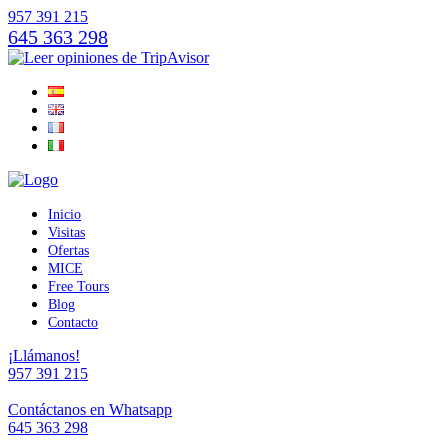
957 391 215
645 363 298
Inicio
Visitas
Ofertas
MICE
Free Tours
Blog
Contacto
¡Llámanos!
957 391 215
Contáctanos en Whatsapp
645 363 298