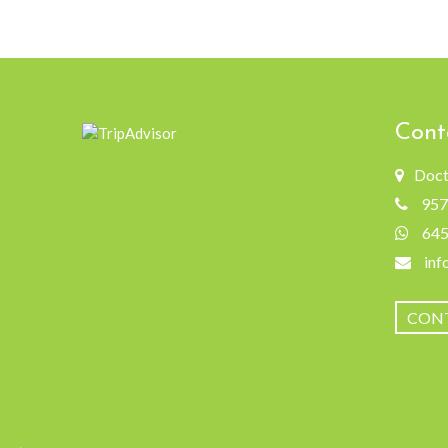
Cont
Doct
957
64
inf
CON