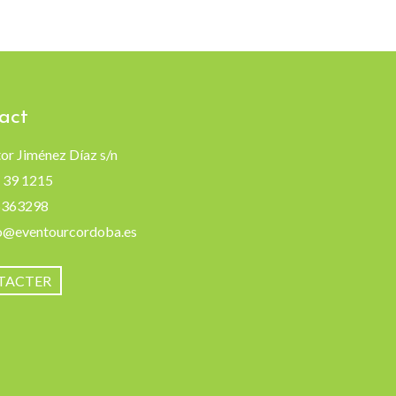
act
or Jiménez Díaz s/n
 39 1215
5363298
o@eventourcordoba.es
TACTER