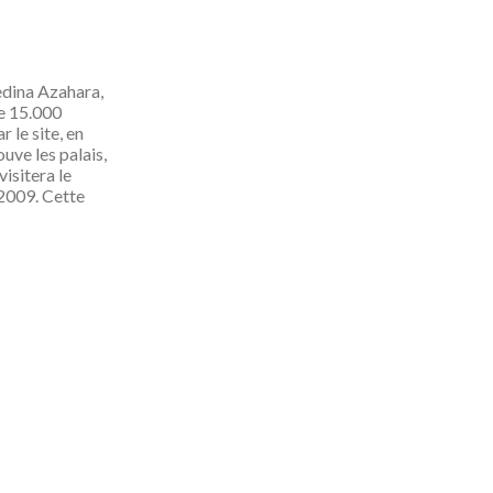
edina Azahara,
de 15.000
 le site, en
uve les palais,
isitera le
 2009. Cette