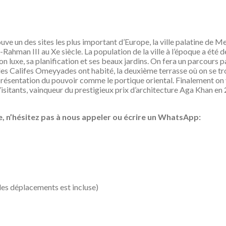
e un des sites les plus important d’Europe, la ville palatine de M
-Rahman III au Xe siècle. La population de la ville à l’époque a été 
on luxe, sa planification et ses beaux jardins. On fera un parcours par
les Califes Omeyyades ont habité, la deuxième terrasse où on se tro
représentation du pouvoir comme le portique oriental. Finalement on v
isitants, vainqueur du prestigieux prix d’architecture Aga Khan en
ite, n’hésitez pas à nous appeler ou écrire un WhatsApp:
des déplacements est incluse)