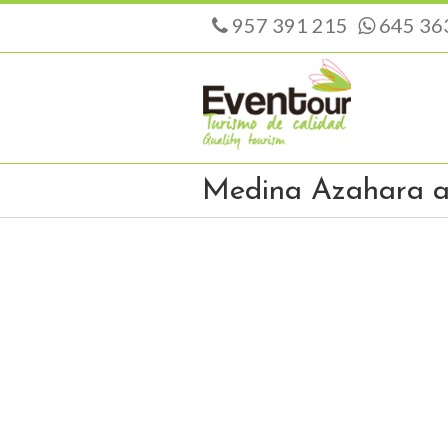
957 391 215
645 36
Medina Azahara a