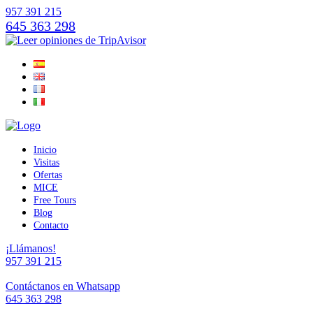
957 391 215
645 363 298
Inicio
Visitas
Ofertas
MICE
Free Tours
Blog
Contacto
¡Llámanos!
957 391 215
Contáctanos en Whatsapp
645 363 298