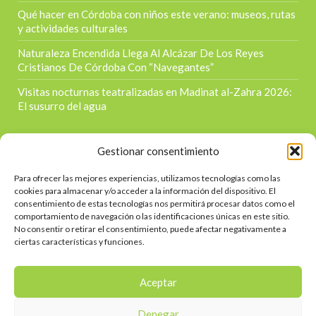
Qué hacer en Córdoba con niños este verano: museos, rutas
y actividades culturales
Naturaleza Encendida Llega Al Alcázar De Los Reyes
Cristianos De Córdoba Con “Navegantes”
Visitas nocturnas teatralizadas en Madinat al-Zahra 2026:
El susurro del agua
Gestionar consentimiento
Para ofrecer las mejores experiencias, utilizamos tecnologías como las
Contacta
cookies para almacenar y/o acceder a la información del dispositivo. El
consentimiento de estas tecnologías nos permitirá procesar datos como el
Calle Doctor Jiménez Díaz s/n
comportamiento de navegación o las identificaciones únicas en este sitio.
No consentir o retirar el consentimiento, puede afectar negativamente a
957 39 1215
ciertas características y funciones.
645363298
info@eventourcordoba.es
Aceptar
Denegar
CONTACTAR