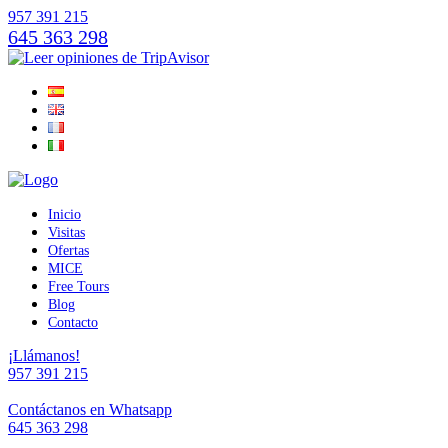
957 391 215
645 363 298
Inicio
Visitas
Ofertas
MICE
Free Tours
Blog
Contacto
¡Llámanos!
957 391 215
Contáctanos en Whatsapp
645 363 298