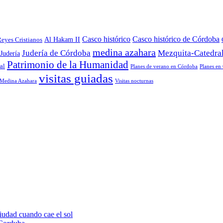
Casco histórico
Casco histórico de Córdoba
Al Hakam II
Reyes Cristianos
medina azahara
Judería de Córdoba
Mezquita-Catedra
Judería
Patrimonio de la Humanidad
al
Planes de verano en Córdoba
Planes en
visitas guiadas
r Medina Azahara
Visitas nocturnas
ciudad cuando cae el sol