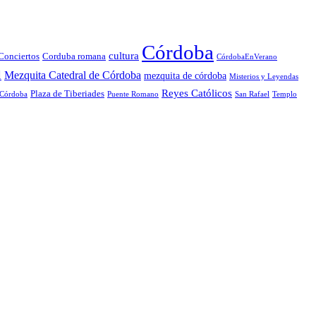
Córdoba
cultura
Conciertos
Corduba romana
CórdobaEnVerano
l
Mezquita Catedral de Córdoba
mezquita de córdoba
Misterios y Leyendas
Reyes Católicos
Plaza de Tiberiades
 Córdoba
Puente Romano
San Rafael
Templo