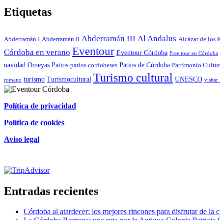
Etiquetas
Abderramán III
Al Andalus
Abderramán I
Abderramán II
Alcázar de los 
Eventour
Córdoba en verano
Eventour Córdoba
Free tour en Córdoba
navidad
Omeyas
Patios
Patios de Córdoba
patios cordobeses
Patrimonio Cultur
Turismo cultural
turismo
Turismocultural
UNESCO
romano
visita
Política de privacidad
Política de cookies
Aviso legal
Certificado de excelencia
Entradas recientes
Córdoba al atardecer: los mejores rincones para disfrutar de la 