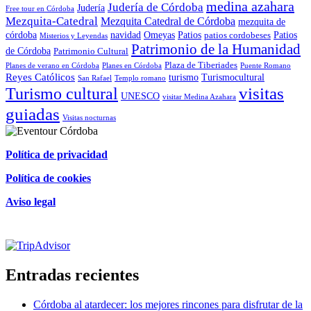
medina azahara
Judería de Córdoba
Judería
Free tour en Córdoba
Mezquita-Catedral
Mezquita Catedral de Córdoba
mezquita de
córdoba
navidad
Omeyas
Patios
Patios
patios cordobeses
Misterios y Leyendas
Patrimonio de la Humanidad
de Córdoba
Patrimonio Cultural
Plaza de Tiberiades
Planes de verano en Córdoba
Planes en Córdoba
Puente Romano
Reyes Católicos
turismo
Turismocultural
San Rafael
Templo romano
visitas
Turismo cultural
UNESCO
visitar Medina Azahara
guiadas
Visitas nocturnas
Política de privacidad
Política de cookies
Aviso legal
Certificado de excelencia
Entradas recientes
Córdoba al atardecer: los mejores rincones para disfrutar de la