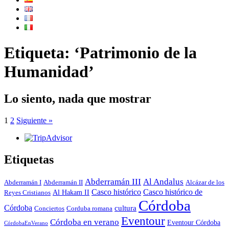
Etiqueta: ‘Patrimonio de la
Humanidad’
Lo siento, nada que mostrar
1
2
Siguiente »
Etiquetas
Abderramán III
Al Andalus
Abderramán I
Abderramán II
Alcázar de los
Casco histórico
Casco histórico de
Al Hakam II
Reyes Cristianos
Córdoba
Córdoba
cultura
Conciertos
Corduba romana
Eventour
Córdoba en verano
Eventour Córdoba
CórdobaEnVerano