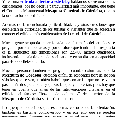
Ya en una
entrada anterior a este blog
hablamos sobre una de las
curiosidades, por no decir la particularidad más importante, que tiene
el Conjunto Monumental
Mezquita Catedral de Córdoba
, que es
la orientación del edificio.
Además de la mencionada particularidad, hay otras cuestiones que
despiertan la curiosidad de los turistas o visitantes que se acercan a
conocer el edificio más emblemático de la ciudad de
Córdoba
.
Mucha gente se queda impresionada por el tamaño del templo y se
pregunta por sus mediadas y por el aforo que tendría. La respuesta
es la siguiente: sus dimensiones son 22.400 metros cuadrados,
incluyendo la sala de oración y el patio, y en su día tenía capacidad
para 40.000 fieles orando.
Muchas personas también se preguntan cuántas columnas tiene la
Mezquita de Córdoba
, cuestión difícil de responder porque no son
sólo las que se ven, también habría que contar las que no se ven o
pasan más desapercibidas y quizás las que ya no están, pues hay que
tener en cuenta que antes de las intervenciones cristianas en el
edificio, el famoso “bosque de columnas” del interior de la
Mezquita de Córdoba
sería más numeroso.
Lo que quiero decir es que este tema, como el de la orientación,
también es bastante controvertido y es por ello que se pueden
encontrar muy dispares respuestas. Ante tal pregunta hay quien