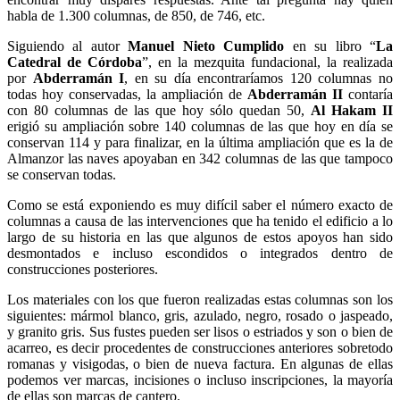
habla de 1.300 columnas, de 850, de 746, etc.
Siguiendo al autor
Manuel Nieto Cumplido
en su libro “
La
Catedral de Córdoba
”, en la mezquita fundacional, la realizada
por
Abderramán I
, en su día encontraríamos 120 columnas no
todas hoy conservadas, la ampliación de
Abderramán II
contaría
con 80 columnas de las que hoy sólo quedan 50,
Al Hakam II
erigió su ampliación sobre 140 columnas de las que hoy en día se
conservan 114 y para finalizar, en la última ampliación que es la de
Almanzor las naves apoyaban en 342 columnas de las que tampoco
se conservan todas.
Como se está exponiendo es muy difícil saber el número exacto de
columnas a causa de las intervenciones que ha tenido el edificio a lo
largo de su historia en las que algunos de estos apoyos han sido
desmontados e incluso escondidos o integrados dentro de
construcciones posteriores.
Los materiales con los que fueron realizadas estas columnas son los
siguientes: mármol blanco, gris, azulado, negro, rosado o jaspeado,
y granito gris. Sus fustes pueden ser lisos o estriados y son o bien de
acarreo, es decir procedentes de construcciones anteriores sobretodo
romanas y visigodas, o bien de nueva factura. En algunas de ellas
podemos ver marcas, incisiones o incluso inscripciones, la mayoría
de ellas son marcas de cantero.