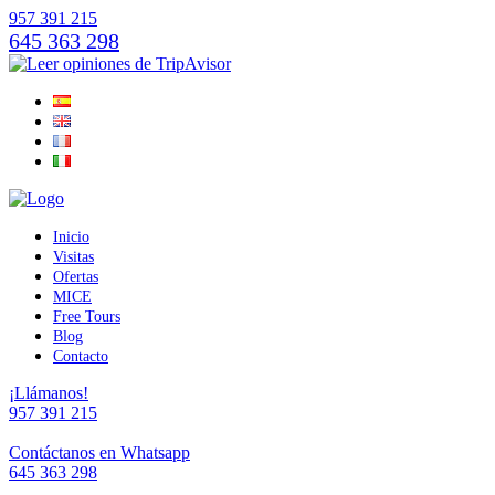
957 391 215
645 363 298
Inicio
Visitas
Ofertas
MICE
Free Tours
Blog
Contacto
¡Llámanos!
957 391 215
Contáctanos en Whatsapp
645 363 298