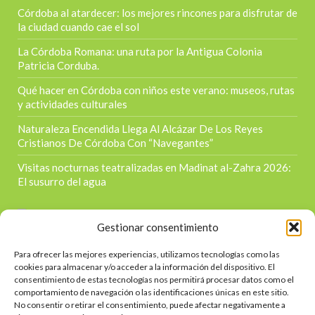
Córdoba al atardecer: los mejores rincones para disfrutar de
la ciudad cuando cae el sol
La Córdoba Romana: una ruta por la Antigua Colonia
Patricia Corduba.
Qué hacer en Córdoba con niños este verano: museos, rutas
y actividades culturales
Naturaleza Encendida Llega Al Alcázar De Los Reyes
Cristianos De Córdoba Con “Navegantes”
Visitas nocturnas teatralizadas en Madinat al-Zahra 2026:
El susurro del agua
Gestionar consentimiento
Para ofrecer las mejores experiencias, utilizamos tecnologías como las
Contacta
cookies para almacenar y/o acceder a la información del dispositivo. El
consentimiento de estas tecnologías nos permitirá procesar datos como el
Calle Doctor Jiménez Díaz s/n
comportamiento de navegación o las identificaciones únicas en este sitio.
No consentir o retirar el consentimiento, puede afectar negativamente a
957 39 1215