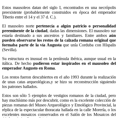
Estos mausoleos datan del siglo I, encontrados en una necrópolis
preexistente (probablemente construidos en época del emperador
Tiberio entre el 14 y el 37 d. C.).
El mausoleo norte
pertenecía a algún patricio o personalidad
preeminente de la ciudad
, dadas las dimensiones. El mausoleo sur
estaría destinado a sus ancestros y familiares. Entre ambos
aún
pueden observarse los restos de la calzada romana original que
formaba parte de la vía Augusta
que unía Corduba con Híspalis
(Sevilla).
Su estructura es inusual en la península ibérica, aunque usual en la
itálica. De hecho
pudieron estar inspirados en el mausoleo del
emperador Augusto en Roma
.
Los restos fueron descubiertos en el año 1993 durante la realización
de unas catas arqueológicas,y se hizo su reconstrucción siguiendo
los patrones hallados.
Estos son sólo 5 ejemplos de vestigios romanos de la ciudad, pero
hay muchísimo más por descubrir, como es la excelente colección de
piezas romanas del Museo Arqueológico y Etnológico Provincial, la
réplica de la espectacular thoracata hallada en la calle Morería, o los
excelentes mosaicos conservados en el Salón de los Mosaicos del