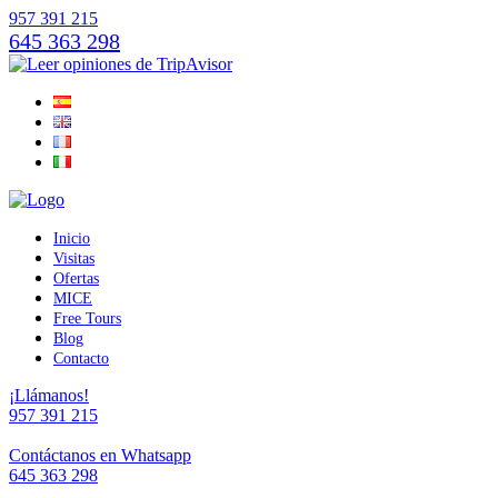
957 391 215
645 363 298
Inicio
Visitas
Ofertas
MICE
Free Tours
Blog
Contacto
¡Llámanos!
957 391 215
Contáctanos en Whatsapp
645 363 298