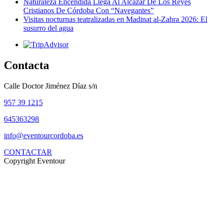
Naturaleza Encendida Llega Al Alcázar De Los Reyes
Cristianos De Córdoba Con “Navegantes”
Visitas nocturnas teatralizadas en Madinat al-Zahra 2026: El
susurro del agua
Contacta
Calle Doctor Jiménez Díaz s/n
957 39 1215
645363298
info@eventourcordoba.es
CONTACTAR
Copyright Eventour