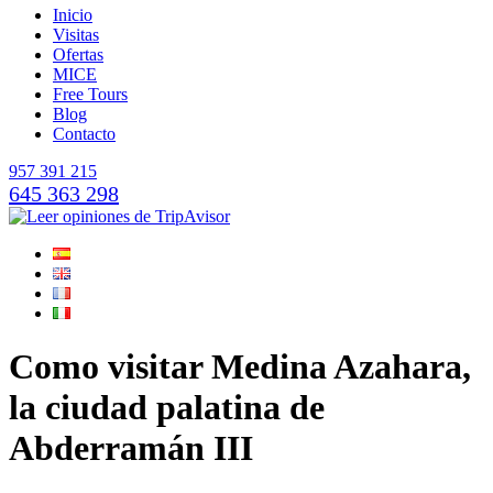
Inicio
Visitas
Ofertas
MICE
Free Tours
Blog
Contacto
957 391 215
645 363 298
Como visitar Medina Azahara,
la ciudad palatina de
Abderramán III