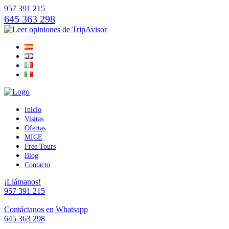
957 391 215
645 363 298
Inicio
Visitas
Ofertas
MICE
Free Tours
Blog
Contacto
¡Llámanos!
957 391 215
Contáctanos en Whatsapp
645 363 298