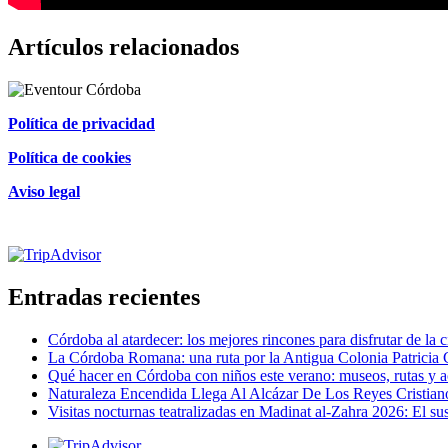
Artículos relacionados
Política de privacidad
Política de cookies
Aviso legal
Certificado de excelencia
Entradas recientes
Córdoba al atardecer: los mejores rincones para disfrutar de la 
La Córdoba Romana: una ruta por la Antigua Colonia Patricia
Qué hacer en Córdoba con niños este verano: museos, rutas y ac
Naturaleza Encendida Llega Al Alcázar De Los Reyes Cristi
Visitas nocturnas teatralizadas en Madinat al-Zahra 2026: El su