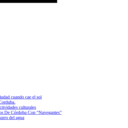
ciudad cuando cae el sol
 Corduba.
tividades culturales
anos De Córdoba Con “Navegantes”
surro del agua