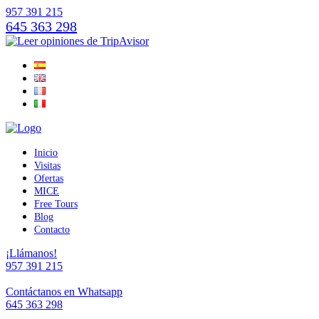
957 391 215
645 363 298
Inicio
Visitas
Ofertas
MICE
Free Tours
Blog
Contacto
¡Llámanos!
957 391 215
Contáctanos en Whatsapp
645 363 298