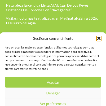
Naturaleza Encendida Llega Al Alcázar De Los Reyes
Cristianos De Córdoba Con “Navegantes”
Visitas nocturnas teatralizadas en Madinat al-Zahra 2026:
El susurro del agua
Gestionar consentimiento
Para ofrecer las mejores experiencias, utilizamos tecnologías como las
Contacta
cookies para almacenar y/o acceder a la información del dispositivo. El
consentimiento de estas tecnologías nos permitirá procesar datos como el
Calle Doctor Jiménez Díaz s/n
comportamiento de navegación o las identificaciones únicas en este sitio.
No consentir o retirar el consentimiento, puede afectar negativamente a
957 39 1215
ciertas características y funciones.
645363298
info@eventourcordoba.es
Aceptar
Denegar
CONTACTAR
Ver preferencias