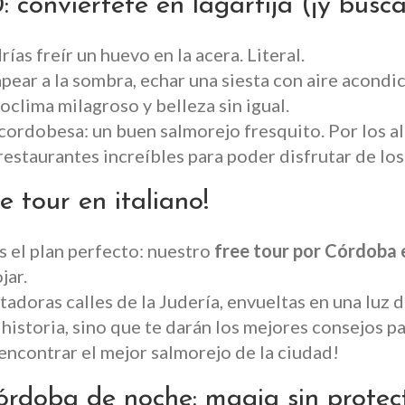
: conviértete en lagartija (¡y busc
as freír un huevo en la acera. Literal.
apear a la sombra, echar una siesta con aire acond
roclima milagroso y belleza sin igual.
 cordobesa: un buen salmorejo fresquito. Por los 
estaurantes increíbles para poder disfrutar de los 
e tour en italiano!
s el plan perfecto: nuestro
free tour por Córdoba e
jar.
tadoras calles de la Judería, envueltas en una luz
 historia, sino que te darán los mejores consejos p
encontrar el mejor salmorejo de la ciudad!
rdoba de noche: magia sin protect