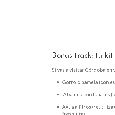
Bonus track: tu ki
Si vas a visitar Córdoba en 
Gorro o pamela (con est
️ Abanico con lunares (
Agua a litros (reutiliz
fresquita).