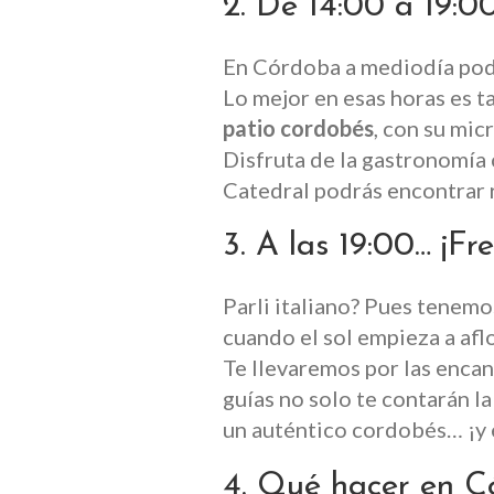
2. De 14:00 a 19:00
En Córdoba a mediodía podrí
Lo mejor en esas horas es t
patio cordobés
, con su mic
Disfruta de la gastronomía
Catedral podrás encontrar r
3. A las 19:00… ¡Fre
Parli italiano? Pues tenemo
cuando el sol empieza a aflo
Te llevaremos por las encan
guías no solo te contarán la
un auténtico cordobés… ¡y 
4. Qué hacer en Có