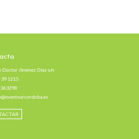
acta
e Doctor Jiménez Díaz s/n
 39 1215
5363298
o@eventourcordoba.es
TACTAR