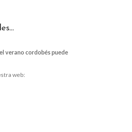
des…
el verano cordobés puede
estra web: