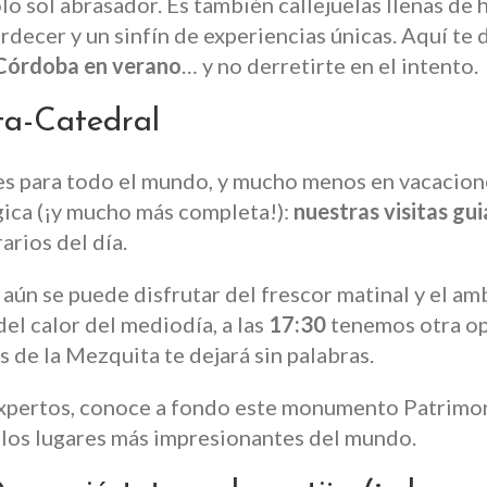
 sol abrasador. Es también callejuelas llenas de hi
decer y un sinfín de experiencias únicas. Aquí te
 Córdoba en verano
… y no derretirte en el intento.
ita-Catedral
s para todo el mundo, y mucho menos en vacacion
gica (¡y mucho más completa!):
nuestras visitas gu
arios del día.
 aún se puede disfrutar del frescor matinal y el am
del calor del mediodía, a las
17:30
tenemos otra opc
s de la Mezquita te dejará sin palabras.
expertos, conoce a fondo este monumento Patrimo
 los lugares más impresionantes del mundo.