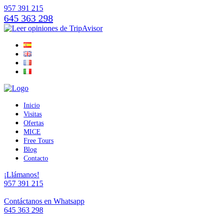
957 391 215
645 363 298
Inicio
Visitas
Ofertas
MICE
Free Tours
Blog
Contacto
¡Llámanos!
957 391 215
Contáctanos en Whatsapp
645 363 298