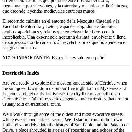
estremecen. La ruta sigue por la célebre Posada del Potro,
mencionada por Cervantes, y la estrecha y misteriosa calle Cabezas,
que esconde leyendas medievales entre sus muros.
El recorrido culmina en el entorno de la Mezquita-Catedral y la
Facultad de Filosofía y Letras, espacios cargados de símbolos
ocultos, apariciones y relatos que entrelazan la historia con lo
inexplicable. Una experiencia nocturna distinta, envolvente y llena
de sorpresas, donde cada rincón revela historias que no aparecen en
las guías turísticas.
NOTA IMPORTANTE:
Esta visita es solo en español
Descripción Inglés
Are you ready to explore the most enigmatic side of Córdoba when
the sun goes down? Join us on our free night tour of Mysteries and
Legends and get ready to discover the city like never before: an
alternative tour full of mysteries, legends, and curiosities that are not
usually told on traditional tours.
We’ll walk through some of the oldest and most evocative streets,
where every stone holds a secret. We’ll start in front of the Town
Hall and soon delve into the history of San Pablo and the Palacio de
Orive, a place shrouded in stories of apparitions and echoes of the