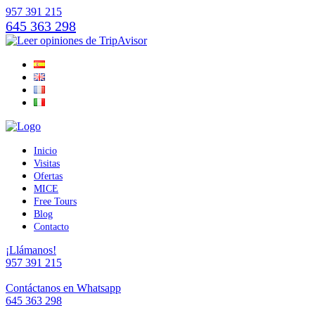
957 391 215
645 363 298
Inicio
Visitas
Ofertas
MICE
Free Tours
Blog
Contacto
¡Llámanos!
957 391 215
Contáctanos en Whatsapp
645 363 298