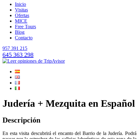
Inicio
Visitas
Ofertas
MICE
Free Tours
Blog
Contacto
957 391 215
645 363 298
Judería + Mezquita en Español
Descripción
En esta visita descubrirá el encanto del Barrio de la Judería. Podrá
pasear por la estrechez de las callejas laberínticas de esta zona de la