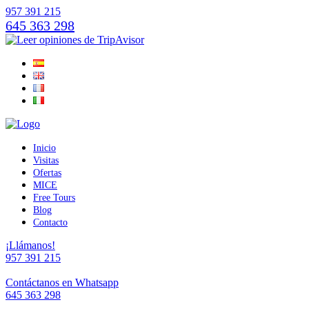
957 391 215
645 363 298
Inicio
Visitas
Ofertas
MICE
Free Tours
Blog
Contacto
¡Llámanos!
957 391 215
Contáctanos en Whatsapp
645 363 298