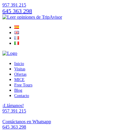
957 391 215
645 363 298
Inicio
Visitas
Ofertas
MICE
Free Tours
Blog
Contacto
¡Llámanos!
957 391 215
Contáctanos en Whatsapp
645 363 298