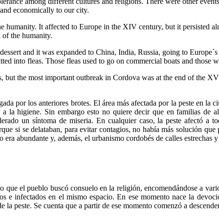
 tolerance among different cultures and religions. There were other event
and economically to our city.
he humanity. It affected to Europe in the XIV century, but it persisted
l of the humanity.
’s dessert and it was expanded to China, India, Russia, going to Europe
itted into fleas. Those fleas used to go on commercial boats and those w
 but the most important outbreak in Cordova was at the end of the XVI
da por los anteriores brotes. El área más afectada por la peste en la 
 a la higiene. Sin embargo esto no quiere decir que en familias de al
erado un síntoma de miseria. En cualquier caso, la peste afectó a t
orque si se delataban, para evitar contagios, no había más solución que
 no era abundante y, además, el urbanismo cordobés de calles estrechas 
lo que el pueblo buscó consuelo en la religión, encomendándose a varios
anos e infectados en el mismo espacio. En ese momento nace la devoc
 de la peste. Se cuenta que a partir de ese momento comenzó a descende