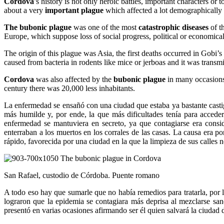
Cordova
’s history is not only heroic battles, important characters or
about a very
important plague
which affected a lot demographically 
The bubonic plague
was one of the most
catastrophic diseases
of t
Europe, which suppose loss of social progress, political or economica
The origin of this plague was Asia, the first deaths occurred in Gobi
caused from bacteria in rodents like mice or jerboas and it was transm
Cordova
was also affected by the
bubonic plague
in many occasions,
century there was 20,000 less inhabitants.
La enfermedad se ensañó con una ciudad que estaba ya bastante castiga
más humilde y, por ende, la que más dificultades tenía para acceder
enfermedad se mantuviera en secreto, ya que contagiarse era consid
enterraban a los muertos en los corrales de las casas. La causa era p
rápido, favorecida por una ciudad en la que la limpieza de sus calles
San Rafael, custodio de Córdoba. Puente romano
A todo eso hay que sumarle que no había remedios para tratarla, por 
lograron que la epidemia se contagiara más deprisa al mezclarse s
presentó en varias ocasiones afirmando ser él quien salvará la ciudad