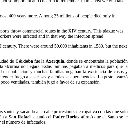
s not so important and cheerful to remember. In this post we will talk
 almost 400 years more. Among 25 millions of people died only in
´s ports throw commercial routes in the XIV century. This plague was
orkers were infected and in that way the infection spread.
 century. There were around 50,000 inhabitants in 1580, but the next
ciudad de
Córdoba
fue la
Axerquía
, donde se encontraba la población
ta alcurnia no llegara. Estas familias pagaban a médicos para que la
oda la población y muchas familias negaban la existencia de casos y
 prender fuego a sus casas y a todas sus pertenencias. La peste avanzó
y poco ventiladas, también jugó a favor de su expansión.
 santos y sacando a la calle procesiones de rogativa con las que sólo
ión a
San Rafael
, cuando el
Padre Roelas
afirmó que el Santo se le
r el número de infectados.